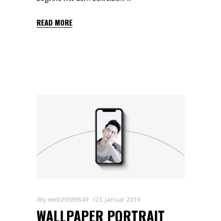
READ MORE
By
web29389549
23. Januar 2019
WALLPAPER PORTRAIT