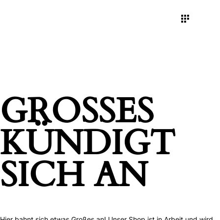
GROSSES K
ÜNDIGT S
ICH AN
Hier bahnt sich etwas Großes an! Unser Shop ist in Arbeit und wird