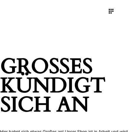
GROSSES K
ÜNDIGT S
ICH AN
Hier bahnt sich etwas Großes an! Unser Shop ist in Arbeit und wird