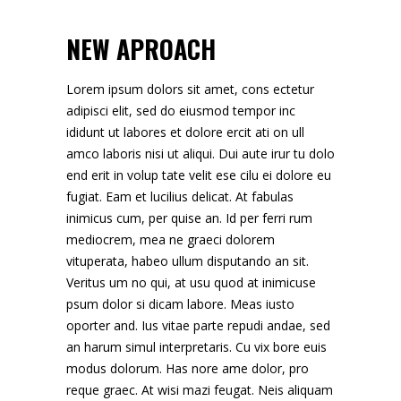
NEW APROACH
Lorem ipsum dolors sit amet, cons ectetur
adipisci elit, sed do eiusmod tempor inc
ididunt ut labores et dolore ercit ati on ull
amco laboris nisi ut aliqui. Dui aute irur tu dolo
end erit in volup tate velit ese cilu ei dolore eu
fugiat. Eam et lucilius delicat. At fabulas
inimicus cum, per quise an. Id per ferri rum
mediocrem, mea ne graeci dolorem
vituperata, habeo ullum disputando an sit.
Veritus um no qui, at usu quod at inimicuse
psum dolor si dicam labore. Meas iusto
oporter and. Ius vitae parte repudi andae, sed
an harum simul interpretaris. Cu vix bore euis
modus dolorum. Has nore ame dolor, pro
reque graec. At wisi mazi feugat. Neis aliquam