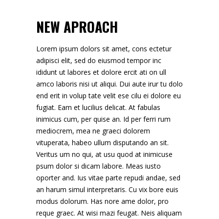
NEW APROACH
Lorem ipsum dolors sit amet, cons ectetur
adipisci elit, sed do eiusmod tempor inc
ididunt ut labores et dolore ercit ati on ull
amco laboris nisi ut aliqui. Dui aute irur tu dolo
end erit in volup tate velit ese cilu ei dolore eu
fugiat. Eam et lucilius delicat. At fabulas
inimicus cum, per quise an. Id per ferri rum
mediocrem, mea ne graeci dolorem
vituperata, habeo ullum disputando an sit.
Veritus um no qui, at usu quod at inimicuse
psum dolor si dicam labore. Meas iusto
oporter and. Ius vitae parte repudi andae, sed
an harum simul interpretaris. Cu vix bore euis
modus dolorum. Has nore ame dolor, pro
reque graec. At wisi mazi feugat. Neis aliquam