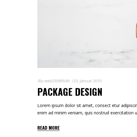
By
web29389549
23. Januar 2019
PACKAGE DESIGN
Lorem ipsum dolor sit amet, consect etur adipiscin
enim ad minim veniam, quis nostrud exercitation u
READ MORE