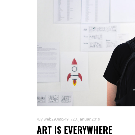
By
web29389549
23. Januar 2019
ART IS EVERYWHERE