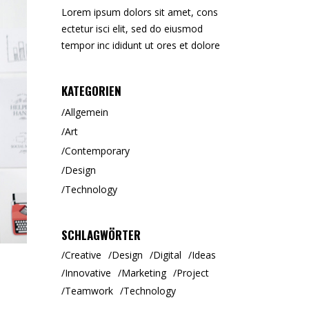
Lorem ipsum dolors sit amet, cons
ectetur isci elit, sed do eiusmod
tempor inc ididunt ut ores et dolore
KATEGORIEN
Allgemein
Art
Contemporary
Design
Technology
SCHLAGWÖRTER
Creative
Design
Digital
Ideas
Innovative
Marketing
Project
Teamwork
Technology