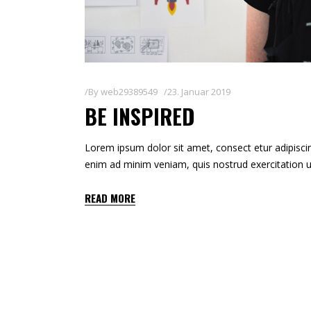
By
web29389549
23. Januar 2019
BE INSPIRED
Lorem ipsum dolor sit amet, consect etur adipiscin
enim ad minim veniam, quis nostrud exercitation u
READ MORE